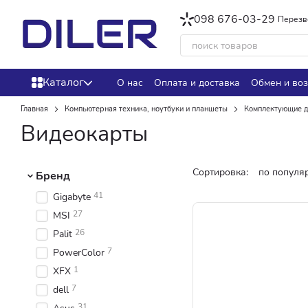
Перейти к основному контенту
098 676-03-29
Перезв
Каталог
О нас
Оплата и доставка
Обмен и воз
Главная
Компьютерная техника, ноутбуки и планшеты
Комплектующие д
Видеокарты
Сортировка:
по популя
Бренд
41
Gigabyte
27
MSI
26
Palit
7
PowerColor
1
XFX
7
dell
31