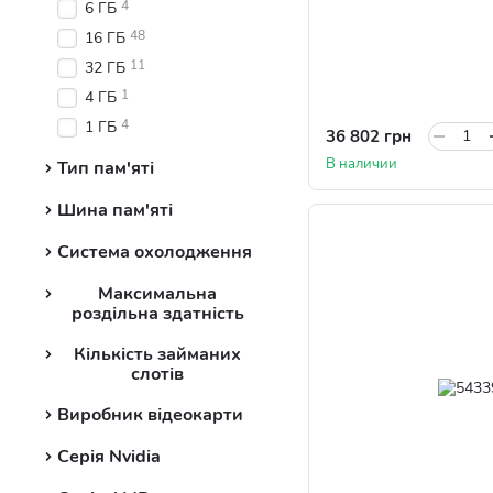
4
6 ГБ
48
16 ГБ
11
32 ГБ
1
4 ГБ
4
1 ГБ
36 802 грн
В наличии
Тип пам'яті
Шина пам'яті
Система охолодження
Максимальна
роздільна здатність
Кількість займаних
слотів
Виробник відеокарти
Серія Nvidia