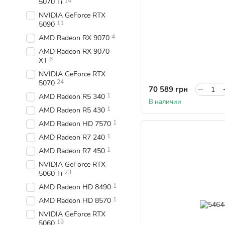
14
5070 Ti
NVIDIA GeForce RTX
11
5090
4
AMD Radeon RX 9070
AMD Radeon RX 9070
6
XT
NVIDIA GeForce RTX
24
5070
70 589 грн
1
AMD Radeon R5 340
В наличии
1
AMD Radeon R5 430
1
AMD Radeon HD 7570
1
AMD Radeon R7 240
1
AMD Radeon R7 450
NVIDIA GeForce RTX
23
5060 Ti
1
AMD Radeon HD 8490
1
AMD Radeon HD 8570
NVIDIA GeForce RTX
19
5060