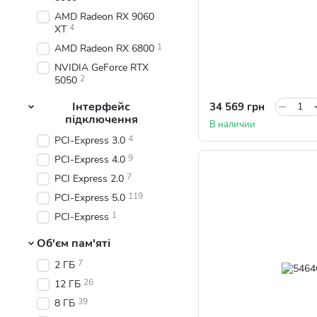
AMD Radeon RX 9060
4
XT
1
AMD Radeon RX 6800
NVIDIA GeForce RTX
2
5050
Інтерфейс
34 569 грн
підключення
В наличии
4
PCI-Express 3.0
9
PCI-Express 4.0
7
PCI Express 2.0
119
PCI-Express 5.0
1
PCI-Express
Об'єм пам'яті
7
2 ГБ
26
12 ГБ
39
8 ГБ