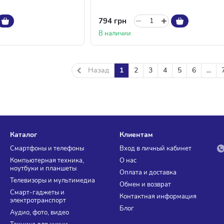
794 грн
В наличии
Назад
1
2
3
4
5
6
...
Каталог
Клиентам
Смартфоны и телефоны
Вход в личный кабинет
Компьютерная техника,
О нас
ноутбуки и планшеты
Оплата и доставка
Телевизоры и мультимедиа
Обмен и возврат
Смарт-гаджеты и
Контактная информация
электротранспорт
Блог
Аудио, фото, видео