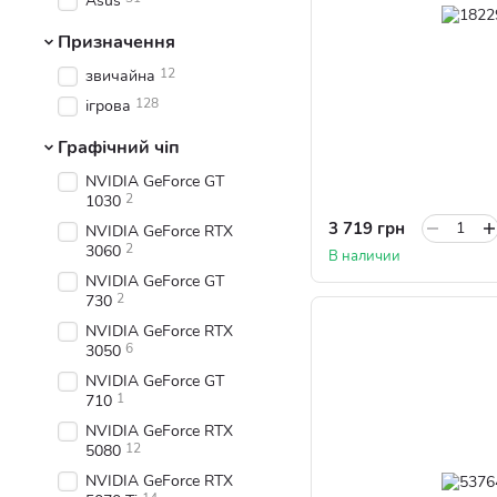
Asus
Призначення
12
звичайна
128
ігрова
Графічний чіп
NVIDIA GeForce GT
2
1030
3 719 грн
NVIDIA GeForce RTX
2
3060
В наличии
NVIDIA GeForce GT
2
730
NVIDIA GeForce RTX
6
3050
NVIDIA GeForce GT
1
710
NVIDIA GeForce RTX
12
5080
NVIDIA GeForce RTX