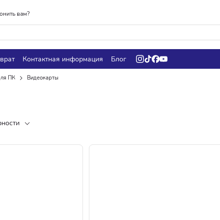
онить вам?
врат
Контактная информация
Блог
ля ПК
Видеокарты
рности