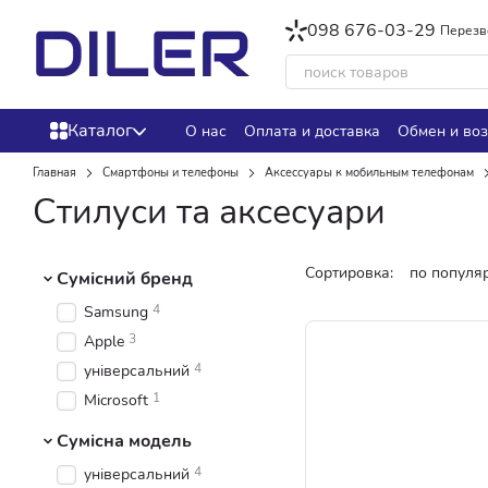
Перейти к основному контенту
098 676-03-29
Перезв
Каталог
О нас
Оплата и доставка
Обмен и воз
Главная
Смартфоны и телефоны
Аксессуары к мобильным телефонам
Стилуси та аксесуари
Сортировка:
по популя
Сумісний бренд
4
Samsung
3
Apple
4
універсальний
1
Microsoft
Сумісна модель
4
універсальний