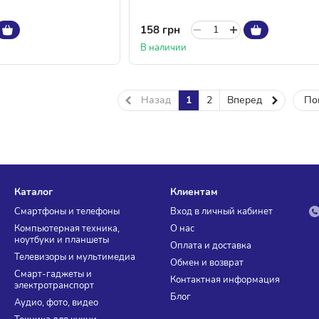
158 грн
В наличии
Назад
1
2
Вперед
По
Каталог
Клиентам
Смартфоны и телефоны
Вход в личный кабинет
Компьютерная техника,
О нас
ноутбуки и планшеты
Оплата и доставка
Телевизоры и мультимедиа
Обмен и возврат
Смарт-гаджеты и
Контактная информация
электротранспорт
Блог
Аудио, фото, видео