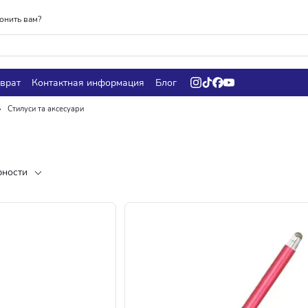
онить вам?
врат
Контактная информация
Блог
Стилуси та аксесуари
рности