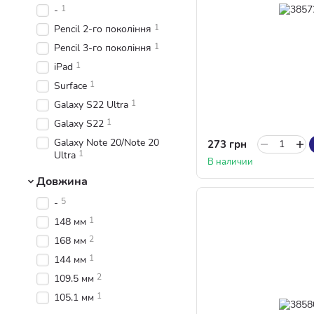
1
-
1
Pencil 2-го покоління
1
Pencil 3-го покоління
1
iPad
1
Surface
1
Galaxy S22 Ultra
1
Galaxy S22
Galaxy Note 20/Note 20
273 грн
1
Ultra
В наличии
Довжина
5
-
1
148 мм
2
168 мм
1
144 мм
2
109.5 мм
1
105.1 мм