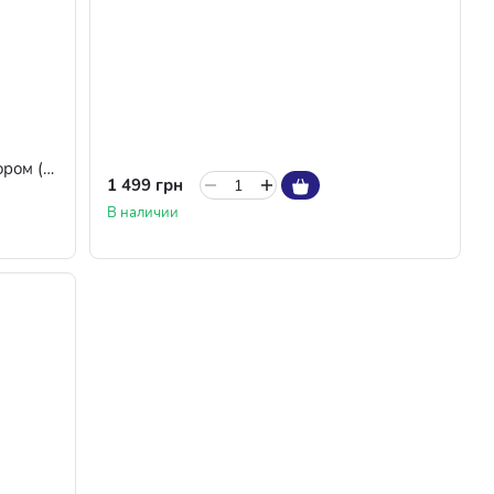
3D-окуляри XGiMi з активним затвором (G105L) Grey
1 499 грн
В наличии