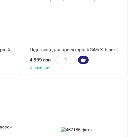
Підставка багатокутна для проекторів XGiMi серії MoGo і Halo (D185S) Dark Grey
Підставка для проекторів XGiMi X-Floor (F063S) Black
4 999 грн
В наличии