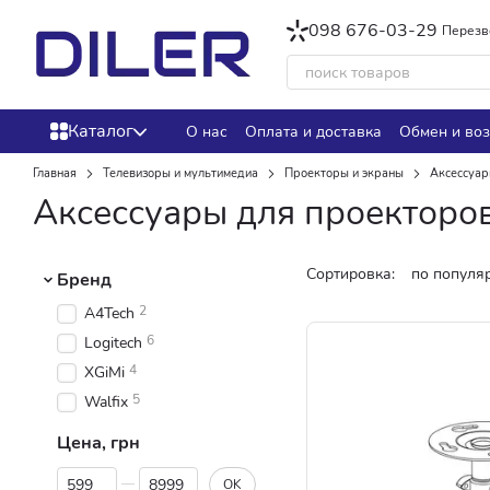
Перейти к основному контенту
098 676-03-29
Перезв
Каталог
О нас
Оплата и доставка
Обмен и воз
Главная
Телевизоры и мультимедиа
Проекторы и экраны
Аксессуар
Аксессуары для проекторов
Сортировка:
по популя
Бренд
2
A4Tech
6
Logitech
4
XGiMi
5
Walfix
Цена, грн
От Цена, грн
До Цена, грн
OK