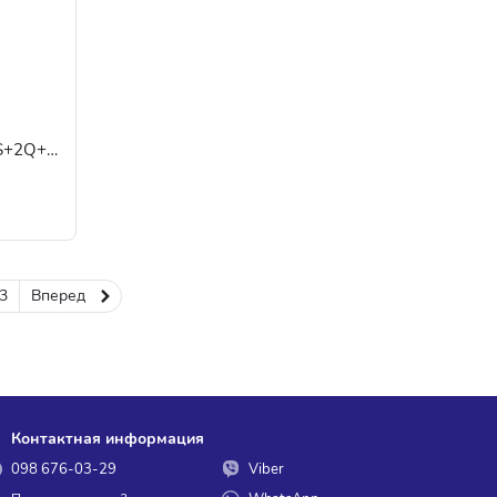
Комутатор MikroTik CRS354-48P-4S+2Q+RM
3
Вперед
Контактная информация
098 676-03-29
Viber