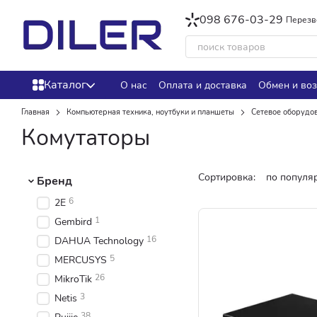
Перейти к основному контенту
098 676-03-29
Перезв
Каталог
О нас
Оплата и доставка
Обмен и воз
Главная
Компьютерная техника, ноутбуки и планшеты
Сетевое оборудо
Комутаторы
Сортировка:
по популя
Бренд
6
2E
1
Gembird
16
DAHUA Technology
5
MERCUSYS
26
MikroTik
3
Netis
38