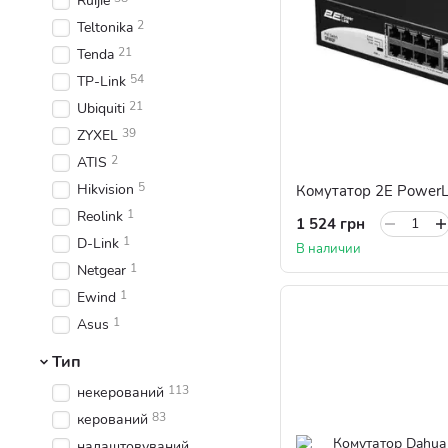
Ruijie
2
Teltonika
21
Tenda
54
TP-Link
21
Ubiquiti
39
ZYXEL
2
ATIS
5
Hikvision
Комутатор 2E PowerL
1
Reolink
1 524 грн
1
D-Link
В наличии
1
Netgear
1
Ewind
1
Asus
Тип
113
некерований
83
керований
налаштовуваний