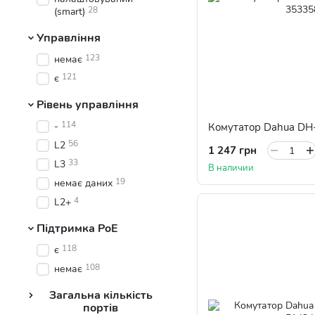
28
(smart)
Управління
123
немає
121
є
Рівень управління
114
-
Комутатор Dahua DH
56
L2
1 247 грн
33
L3
В наличии
19
немає даних
4
L2+
Підтримка PoE
118
є
108
немає
Загальна кількість
портів