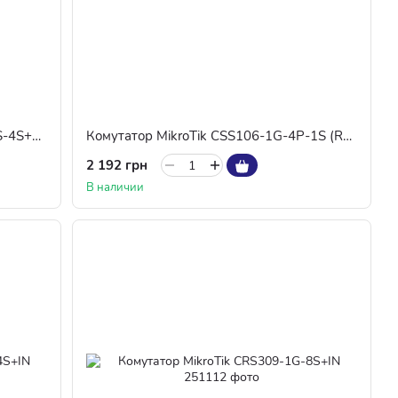
Комутатор MikroTik CRS328-4C-20S-4S+RM
Комутатор MikroTik CSS106-1G-4P-1S (RB260GSP)
2 192 грн
В наличии