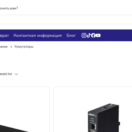
онить вам?
врат
Контактная информация
Блог
вание
Комутаторы
рности