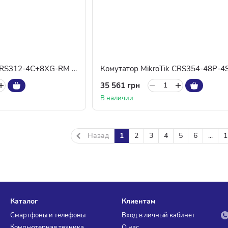
Комутатор MikroTik CRS312-4C+8XG-RM (8xGE PoE, 4xCombo, USB, 1хRJ45)
35 561 грн
В наличии
Назад
1
2
3
4
5
6
...
1
Каталог
Клиентам
Смартфоны и телефоны
Вход в личный кабинет
Компьютерная техника,
О нас