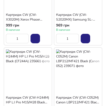
Картридж CW (CW-
Картридж CW (CW-
X3020M) Xerox Phaser
S2020MX) Samsung SL-
3020/WC3025 (106R02773)
M2020/2020W/2070 (MLT-
999 грн
969 грн
D111S) (max)
В наличии
В наличии
Картридж CW (CW-H244M)
Картридж CW (CW-C052M)
HP LJ Pro M15/M28 Black
Canon LBP212/MF421 Black