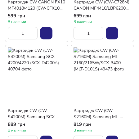
Картридж CW CANON FX10
Картридж CW (CW-C728M)
MF4018/4120 (CW-CFX10M)
CANON MF4410/LBP6200
(Canon 703/FX9/FX10)
Universal (Canon
599 грн
699 грн
726/728/CE278A)
В наличии
В наличии
Картридж CW (CW-
Картридж CW (CW-
S4200M) Samsung SCX-
S2160M) Samsung ML-
4200/4220 (SCX-D4200A)
2160/2165W/SCX-3400
889 грн
819 грн
(MLT-D101S)
В наличии
В наличии