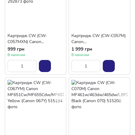
Картридж CW (CW-
Картридж CW (CW-C057M)
C057MXN) Canon
Canon
LBP223dw/226dw/228x/MF4
LBP223/226/228/MF443/445/
999 грн
1 999 грн
43dw/445dw/446x/449x
446/MF449 (Canon 057)
В наличии
В наличии
(Canon 057H) без чіпа