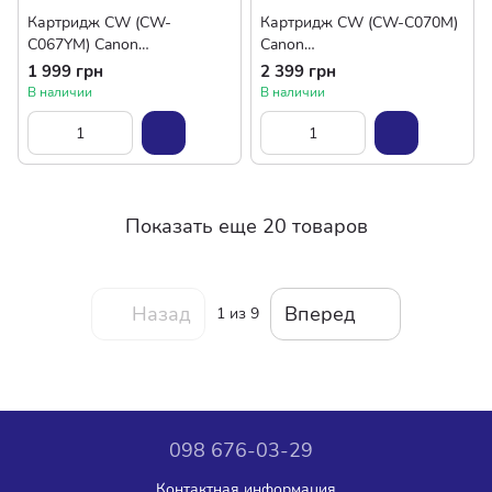
Картридж CW (CW-
Картридж CW (CW-C070M)
C067YM) Canon
Canon
MF651Cw/MF655Cdw/MF65
MF461w/463dw/465dw/LBP
1 999 грн
2 399 грн
7Cdw Yellow (Canon 067Y)
243dw/246dw Black (Canon
В наличии
В наличии
070)
Показать еще 20 товаров
Назад
Вперед
1
из 9
098 676-03-29
Контактная информация