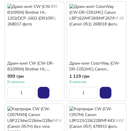
Драм-юніт CW (CW-DR-
Драм-юніт ColorWay (CW-
B1095M) Brother HL-
DR-C051MC) Canon
1202/DCP-1602 (DR1095)
LBP162/MF269/MF267/MF26
999 грн
1 119 грн
4 (Canon 051)
В наличии
В наличии