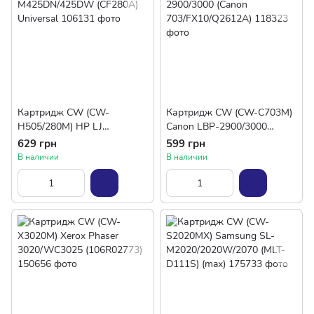
Картридж CW (CW-
Картридж CW (CW-C703M)
H505/280M) HP LJ
Canon LBP-2900/3000
M425DN/425DW (CF280A)
(Canon 703/FX10/Q2612A)
629 грн
599 грн
Universal
В наличии
В наличии