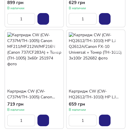
(CF244A)
(Canon 052)
899 грн
629 грн
В наличии
В наличии
Картридж CW (CW-
Картридж CW (CW-
C737M/TH-1005) Canon
HQ2612/TH-1010) HP LJ
MF211/MF212W/MF216N
Q2612A/Canon FX-10
719 грн
659 грн
(Canon 737/CF283A) + Тонер
Universal + Тонер (TH-1010)
В наличии
В наличии
(TH-1005) 3х60г
3х100г