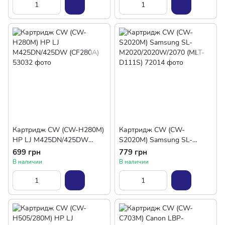
Картридж CW (CW-H280M)
Картридж CW (CW-
HP LJ M425DN/425DW
S2020M) Samsung SL-
(CF280A)
M2020/2020W/2070 (MLT-
699 грн
779 грн
D111S)
В наличии
В наличии