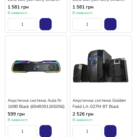
Speaker with Alexa
Speaker with Alexa Deep Sea
1 581 грн
1 581 грн
Charcoal_JP
Blue_JP
В наявності
В наявності
Акустична система Aula N-
Акустична система Golden
169B Black (6948391265056)
Field LA-027M BT Black
599 грн
2 526 грн
В наявності
В наявності