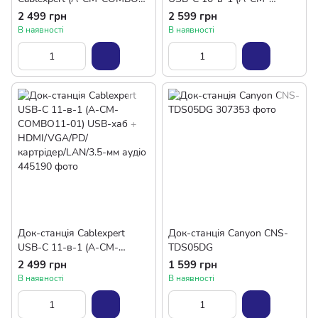
01)
COMBO10-01) USB-хаб +
2 499 грн
2 599 грн
HDMI/VGA/PD/
В наявності
В наявності
картрідер/LAN/3.5-мм аудіо
Док-станція Cablexpert
Док-станція Canyon CNS-
USB-C 11-в-1 (A-CM-
TDS05DG
COMBO11-01) USB-хаб +
2 499 грн
1 599 грн
HDMI/VGA/PD/
В наявності
В наявності
картрідер/LAN/3.5-мм аудіо