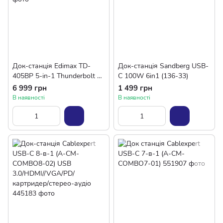
Док-станція Edimax TD-
Док-станція Sandberg USB-
405BP 5-in-1 Thunderbolt 4,
C 100W 6in1 (136-33)
85W Power Delivery
6 999 грн
1 499 грн
В наявності
В наявності