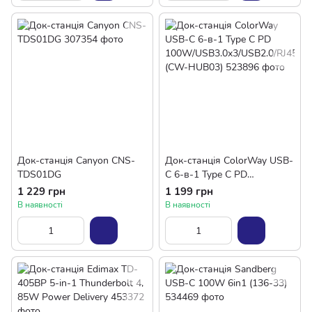
Док-станція Canyon CNS-
Док-станція СolorWay USB-
TDS01DG
C 6-в-1 Type C PD
100W/USB3.0х3/USB2.0/RJ4
1 229 грн
1 199 грн
5 (CW-HUB03)
В наявності
В наявності