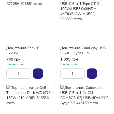
Док-станція Fenvi F-
Док-станція СolorWay USB-
C7205H
C 6-в-1 Type C PD
100W/USB3.0х3/HDMI
749 грн
1 399 грн
4К/RJ45 (CW-HUB02)
В наявності
В наявності