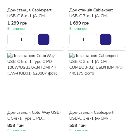
Док-станція Cablexpert
Док станція Cablexpert
USB-C 8-в-1 (A-CM-
USB-C 7-в-1 (A-CM-
COMBO8-02) USB
COMBO7-01)
1 299 грн
1 699 грн
3.0/HDMI//VGA/PD/
В наявності
В наявності
картридер/стерео-аудіо
Док-станція ColorWay USB-
Док-станція Cablexpert
C 5-в-1 Type C PD
USB-C 3-в-1 (A-CM-
100W/USB3.0х3/HDMI 4К
COMBO3-02) USB/HDMI/PD
899 грн
599 грн
(CW-HUB01)