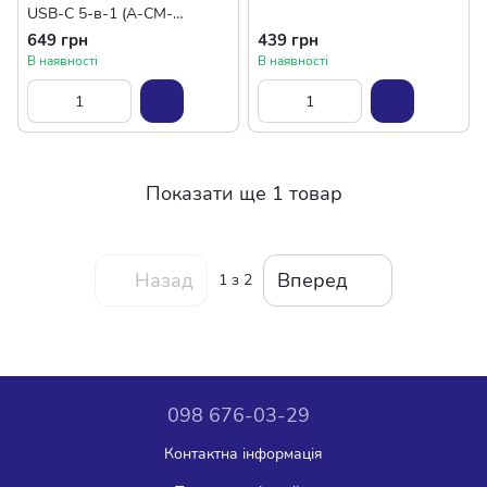
USB-C 5-в-1 (A-CM-
COMBO5-03) USB/HDMI/PD
649 грн
439 грн
В наявності
В наявності
Показати ще 1 товар
Назад
Вперед
1
з 2
098 676-03-29
Контактна інформація