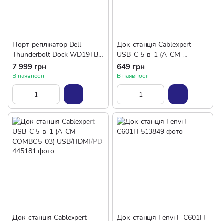
Порт-реплікатор Dell
Док-станція Cablexpert
Thunderbolt Dock WD19TB
USB-C 5-в-1 (A-CM-
180W (210-ARJD)
COMBO5-02) USB/HDMI/PD/
7 999 грн
649 грн
Аудіо 3,5
В наявності
В наявності
Док-станція Cablexpert
Док-станція Fenvi F-C601H