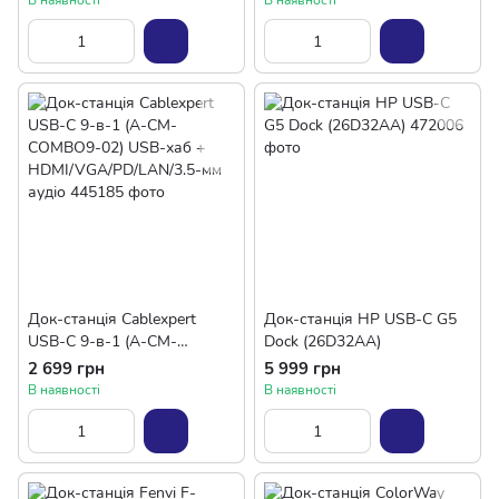
В наявності
В наявності
Док-станція Cablexpert
Док-станція HP USB-C G5
USB-C 9-в-1 (A-CM-
Dock (26D32AA)
COMBO9-02) USB-хаб +
2 699 грн
5 999 грн
HDMI/VGA/PD/LAN/3.5-мм
В наявності
В наявності
аудіо