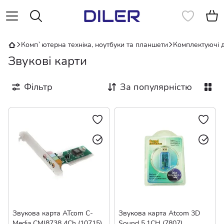
Комп`ютерна техніка, ноутбуки та планшети
Комплектуючі 
Звукові карти
Фільтр
За популярністю
Звукова карта ATcom C-
Звукова карта Atcom 3D
Media CMI8738 4Ch (10715)
Sound 5.1CH (7807)