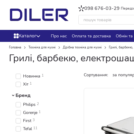
Перейти до основного контенту
098 676-03-29
Передз
Каталог
Про нас
Оплата та доставка
Обмін та
Головна
Техніка для кухні
Дрібна техніка для кухні
Грилі, барбекю
Грилі, барбекю, електроша
Сортування:
за популя
1
Новинка
1
Хіт
Бренд
2
Philips
1
Gorenje
3
First
11
Tefal