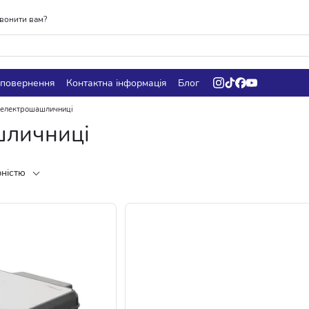
вонити вам?
 повернення
Контактна інформація
Блог
, електрошашличниці
шличниці
рністю