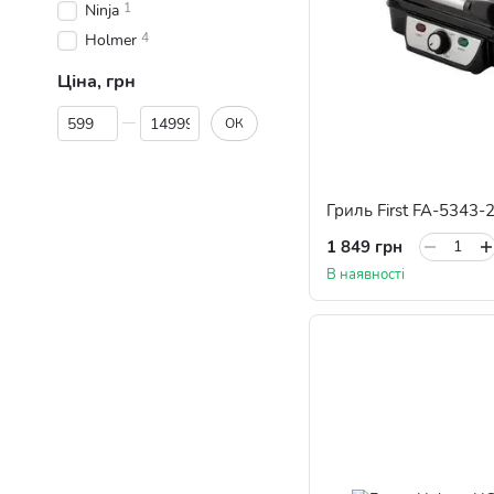
1
Ninja
4
Holmer
Ціна, грн
Від Ціна, грн
До Ціна, грн
ОК
Гриль First FA-5343-
1 849 грн
В наявності