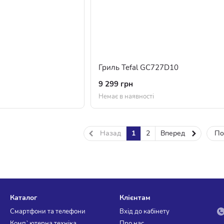
1
Гриль Tefal GC727D10
9 299 грн
Немає в наявності
Назад
1
2
Вперед
По
Каталог
Клієнтам
Смартфони та телефони
Вхід до кабінету
Комп`ютерна техніка,
Про нас