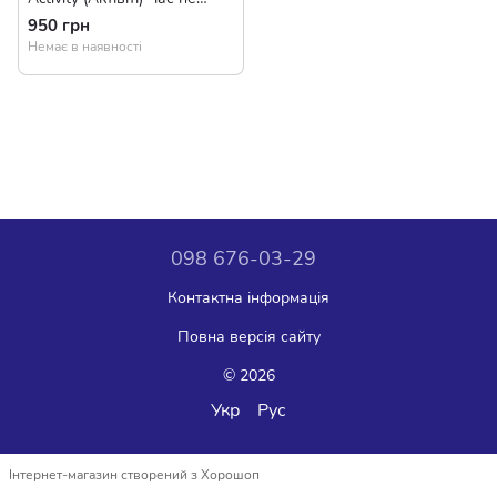
чекає (715495)
950 грн
Немає в наявності
098 676-03-29
Контактна інформація
Повна версія сайту
© 2026
Укр
Рус
Інтернет-магазин створений з Хорошоп